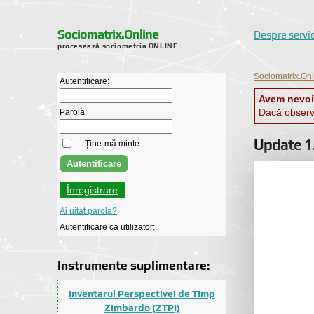
Sociomatrix.Online
Despre servi
procesează sociometria ONLINE
Sociomatrix.On
Autentificare:
Avem nevoie
Dacă observa
Parolă:
Update 1.
Ține-mă minte
Înregistrare
Ai uitat parola?
Autentificare ca utilizator:
Instrumente suplimentare:
Inventarul Perspectivei de Timp
Zimbardo (ZTPI)