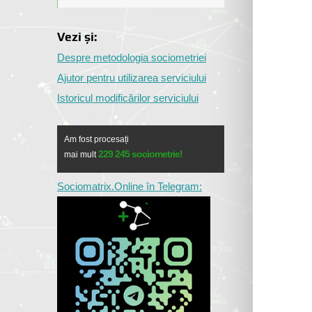
Vezi și:
Despre metodologia sociometriei
Ajutor pentru utilizarea serviciului
Istoricul modificărilor serviciului
Am fost procesați
229 245 sociometrie!
mai mult
Sociomatrix.Online în Telegram: