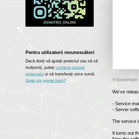
Pentru utilizatorii recunoscători
Dacă doriți să ajutați proiectul sau să vă
mulțumiți, puteți
contacta autorul
proiectului
și să transferați orice sumă.
9 November 
Unde vor merge banii?
We've releas
- Service mai
- Server sof
The service i
It turns out 
Now the coffe