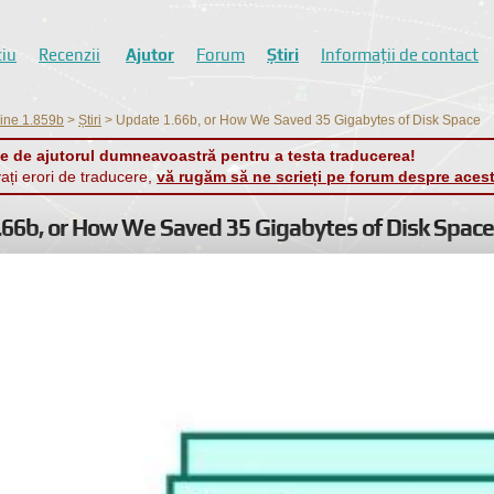
ciu
Recenzii
Ajutor
Forum
Știri
Informații de contact
line 1.859b
>
Știri
>
Update 1.66b, or How We Saved 35 Gigabytes of Disk Space
 de ajutorul dumneavoastră pentru a testa traducerea!
ți erori de traducere,
vă rugăm să ne scrieți pe forum despre aces
66b, or How We Saved 35 Gigabytes of Disk Space