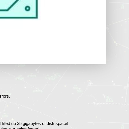
rrors.
filled up 35 gigabytes of disk space!
ice is running faster!