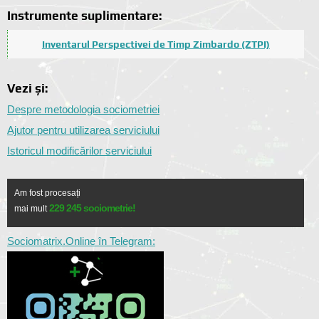
Instrumente suplimentare:
Inventarul Perspectivei de Timp Zimbardo (ZTPI)
Vezi și:
Despre metodologia sociometriei
Ajutor pentru utilizarea serviciului
Istoricul modificărilor serviciului
Am fost procesați
229 245 sociometrie!
mai mult
Sociomatrix.Online în Telegram: