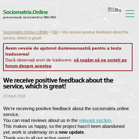
Ro
Ru
En
Ua
Nl
Sociomatrix.Online
procesează sociometria ONLINE
Despre serviciu
Sociomatrix.Online 1.859b
>
Știri
>
We receive positive feedback about the
Recenzii
service, which is great!
Avem nevoie de ajutorul dumneavoastră pentru a testa
Ajutor
traducerea!
Dacă observați erori de traducere,
vă rugăm să ne scrieți pe
Forum
forum despre acestea
.
Știri
We receive positive feedback about the
service, which is great!
Informații de contact
20 April 2016
We're receiving positive feedback about the sociomatrix.online
service.
You can read reviews about us in the
relevant section
.
This makes us happy, so the project hasn't been abandoned
yet; work is underway on a
new update
.
Thank you to all our active users!