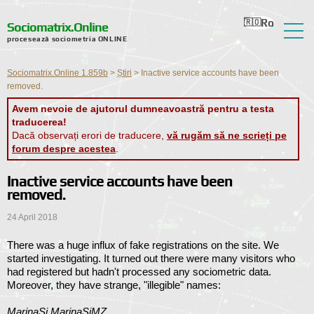
Ro
Ru
En
Ua
Nl
Sociomatrix.Online
procesează sociometria ONLINE
Despre serviciu
Sociomatrix.Online 1.859b
>
Știri
>
Inactive service accounts have been
Recenzii
removed.
Avem nevoie de ajutorul dumneavoastră pentru a testa
Ajutor
traducerea!
Dacă observați erori de traducere,
vă rugăm să ne scrieți pe
Forum
forum despre acestea
.
Știri
Inactive service accounts have been
removed.
Informații de contact
24 April 2018
There was a huge influx of fake registrations on the site. We
started investigating. It turned out there were many visitors who
had registered but hadn't processed any sociometric data.
Moreover, they have strange, "illegible" names:
MarinaSi MarinaSiMZ