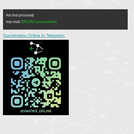
Am fost procesați
229 242 sociometrie!
mai mult
Sociomatrix.Online în Telegram: