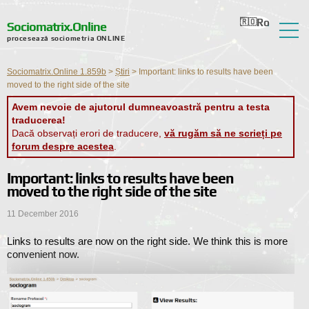
Ro
Ru
En
Ua
Nl
Sociomatrix.Online
procesează sociometria ONLINE
Despre serviciu
Sociomatrix.Online 1.859b
>
Știri
>
Important: links to results have been
Recenzii
moved to the right side of the site
Avem nevoie de ajutorul dumneavoastră pentru a testa
Ajutor
traducerea!
Dacă observați erori de traducere,
vă rugăm să ne scrieți pe
Forum
forum despre acestea
.
Știri
Important: links to results have been
moved to the right side of the site
Informații de contact
11 December 2016
Links to results are now on the right side. We think this is more
convenient now.