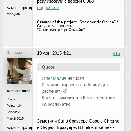
реализовали с версии
0.968
подробнее
Администратор
форума
Creator of the project "Sociomatrix.Online" /
Создатель проекта
"Социоматрица.Онлайн"
Валерий
19 April 2015 4:21
#15
Quote
Олег Малич
написал:
2. можно выровнять таблицу для
распечатки?
Administrator
Коряво выходит в pdf и в следствии
Posts:
92
на распечатке.
Points:
10
Joined:
26
March 2015
Заметили баг в браузере Google Chrome
и Яндекс.Бразуере. В firefox проблемы
Администратор