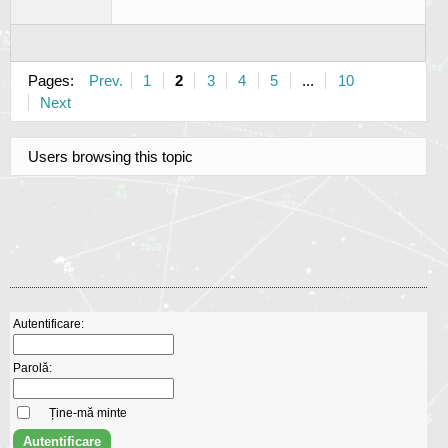
Pages:
Prev.
1
2
3
4
5
...
10
Next
Users browsing this topic
Autentificare:
Parolă:
Ține-mă minte