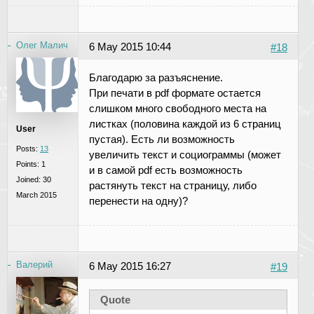
Олег Малич
6 May 2015 10:44
#18
Благодарю за разъяснение.
При печати в pdf формате остается
слишком много свободного места на
листках (половина каждой из 6 страниц
User
пустая). Есть ли возможность
Posts:
13
увеличить текст и социограммы (может
Points:
1
и в самой pdf есть возможность
Joined:
30
растянуть текст на страницу, либо
March 2015
перенести на одну)?
Валерий
6 May 2015 16:27
#19
Quote