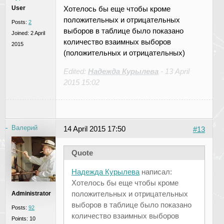
User
Хотелось бы еще чтобы кроме
положительных и отрицательных
Posts:
2
выборов в таблице было показано
Joined:
2 April
количество взаимных выборов
2015
(положительных и отрицательных)
Edited:
Надежда Курылева
-
13 April
2015 15:02
Валерий
14 April 2015 17:50
#13
Quote
Надежда Курылева
написал:
Хотелось бы еще чтобы кроме
положительных и отрицательных
Administrator
выборов в таблице было показано
Posts:
92
количество взаимных выборов
Points:
10