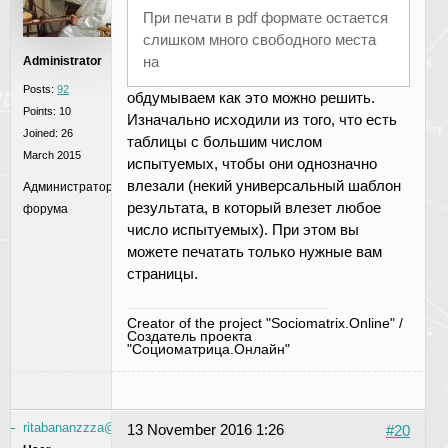
При печати в pdf формате остается
слишком много свободного места
на
Administrator
Posts:
92
обдумываем как это можно решить.
Points:
10
Изначально исходили из того, что есть
Joined:
26
таблицы с большим числом
March 2015
испытуемых, чтобы они однозначно
влезали (некий универсальный шаблон
Администратор
результата, в который влезет любое
форума
число испытуемых). При этом вы
можете печатать только нужные вам
страницы.
Creator of the project "Sociomatrix.Online" /
Создатель проекта
"Социоматрица.Онлайн"
ritabananzzza@gmail.com
13 November 2016 1:26
#20