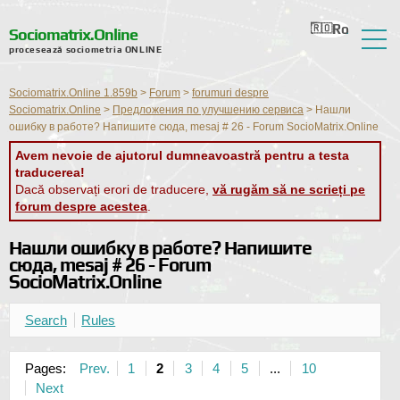
Ro
Ru
En
Ua
Nl
Sociomatrix.Online
procesează sociometria ONLINE
Despre serviciu
Sociomatrix.Online 1.859b
>
Forum
>
forumuri despre
Recenzii
Sociomatrix.Online
>
Предложения по улучшению сервиса
>
Нашли
ошибку в работе? Напишите сюда, mesaj # 26 - Forum SocioMatrix.Online
Ajutor
Avem nevoie de ajutorul dumneavoastră pentru a testa
traducerea!
Forum
Dacă observați erori de traducere,
vă rugăm să ne scrieți pe
forum despre acestea
.
Știri
Нашли ошибку в работе? Напишите
Informații de contact
сюда, mesaj # 26 - Forum
SocioMatrix.Online
Search
Rules
Pages:
Prev.
1
2
3
4
5
...
10
Next