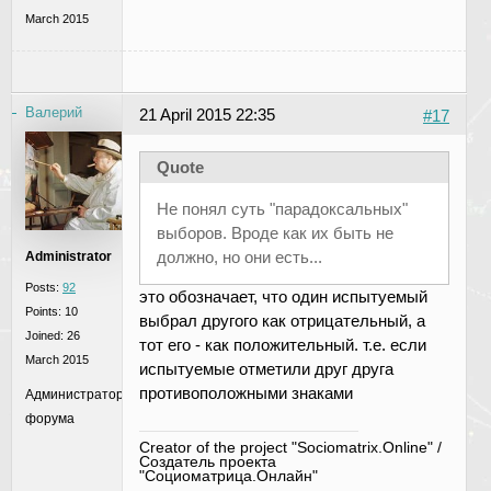
March 2015
Валерий
21 April 2015 22:35
#17
Quote
Не понял суть "парадоксальных"
выборов. Вроде как их быть не
должно, но они есть...
Administrator
Posts:
92
это обозначает, что один испытуемый
Points:
10
выбрал другого как отрицательный, а
Joined:
26
тот его - как положительный. т.е. если
March 2015
испытуемые отметили друг друга
противоположными знаками
Администратор
форума
Creator of the project "Sociomatrix.Online" /
Создатель проекта
"Социоматрица.Онлайн"