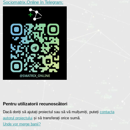
Sociomatrix.Online în Telegram:
Pentru utilizatorii recunoscători
Dacă doriți să ajutați proiectul sau să vă mulțumiți, puteți
contacta
autorul proiectului
și să transferați orice sumă.
Unde vor merge banii?