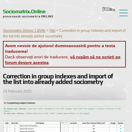
Ro
Ru
En
Ua
Nl
Sociomatrix.Online
procesează sociometria ONLINE
Despre serviciu
Sociomatrix.Online 1.859b
>
Știri
>
Correction in group indexes and import of
Recenzii
the list into already added sociometry
Avem nevoie de ajutorul dumneavoastră pentru a testa
Ajutor
traducerea!
Dacă observați erori de traducere,
vă rugăm să ne scrieți pe
Forum
forum despre acestea
.
Știri
Correction in group indexes and import of
the list into already added sociometry
Informații de contact
23 February 2025